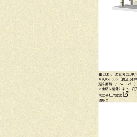
和２LDK 東玄関
2LDK/
￥9,053,000-
（税込み価
延床面積 / 57.96㎡（1
※金額は情勢によって変
株式会社洋館家
間取り